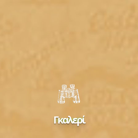
Γκαλερί