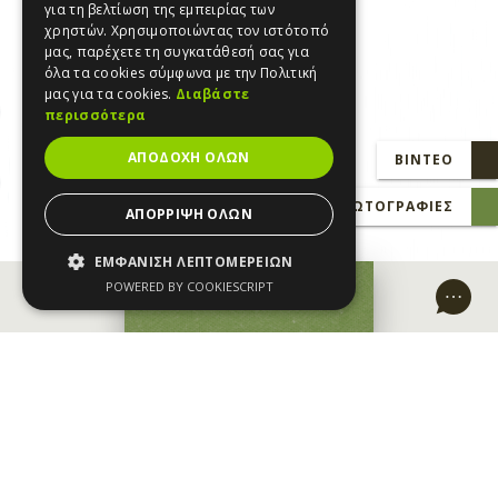
για τη βελτίωση της εμπειρίας των
χρηστών. Χρησιμοποιώντας τον ιστότοπό
μας, παρέχετε τη συγκατάθεσή σας για
όλα τα cookies σύμφωνα με την Πολιτική
μας για τα cookies.
Διαβάστε
περισσότερα
ΑΠΟΔΟΧΉ ΌΛΩΝ
ΒΊΝΤΕΟ
ΦΩΤΟΓΡΑΦΊΕΣ
ΑΠΌΡΡΙΨΗ ΌΛΩΝ
ΕΜΦΆΝΙΣΗ ΛΕΠΤΟΜΕΡΕΙΏΝ
POWERED BY COOKIESCRIPT
MAKE A REQUEST