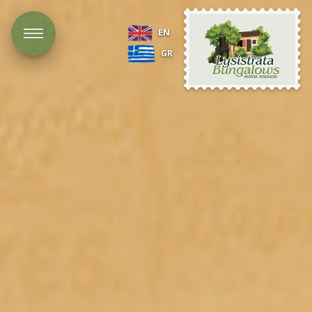
Lysistrata
EN
Bungalows
GR