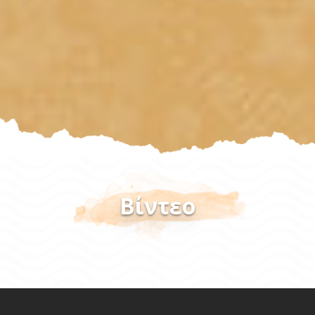
Βίντεο